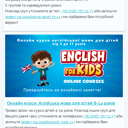
Є групові та індивідуальні уроки.
Розклад груп уточнюйте за тел.
+38 (096) 363 11 37
або залиште
заявку на ознайомче заняття >>
і ми підберемо Вам потрібний
варіант
Онлайн курси: Аглійська мова для дітей 8-14 років
Триває запис на курси дітей 4-14 років. Розклад інших груп для
Вашого рівня і віку уточнюйте за телефоном
+38 (096) 363 11 37
або
залиште
заявку на ознайомчий урок >>
і ми підберемо Вам
потрібний варіант