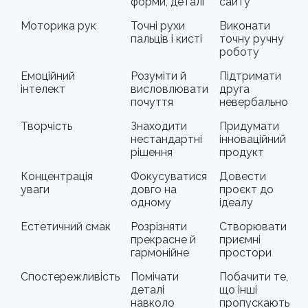
форми, деталі
сайту
Моторика рук
Точні рухи
Виконати
пальців і кисті
точну ручну
роботу
Емоційний
Розуміти й
Підтримати
інтелект
висловлювати
друга
почуття
невербально
Творчість
Знаходити
Придумати
нестандартні
інноваційний
рішення
продукт
Концентрація
Фокусуватися
Довести
уваги
довго на
проєкт до
одному
ідеалу
Естетичний смак
Розрізняти
Створювати
прекрасне й
приємні
гармонійне
простори
Спостережливість
Помічати
Побачити те,
деталі
що інші
навколо
пропускають