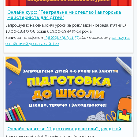
Онлайн курс: "Театральне мистецтво і акторська
майстерність для дітей"
Запрошуємо на ознайомчі уроки за розкладом - середа, п'ятниця:
18.00-18.45 (5-8 років ), 19.00-19.45 (9-14 років)
Запис за телефоном
+38 (096) 363 11 37
або через форму
запису на
ознайомчий урок на сайті >>
Онлайн заняття: "Підготовка до школи" для дітей
Запрошуємо дітей 4-6 років на онлайн заняття.