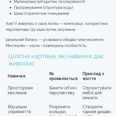
Математика (алгоритми, послідовності)
Програмування (структура коду)
Шахи (стратегічне планування)
Але! У живописі є своя логіка — композиції, колористики,
перспективи. Це інша логіка, візуальна.
Ідеальний баланс — розвивати обидва типи мислення.
Мистецтво + наука = повноцінна особистість.
Цілісна картина: які навички дає
живопис
Як
Приклад з
Навичка
проявляється
життя
Просторове
Бачити об'єм і
Спроєктувати
мислення
перспективу
меблі для
кімнати
Візуальне
Розрізняти
Створити
сприйняття
кольори,
гарний дизайн