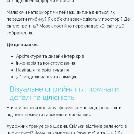
співвідношення, форми й обсяги.
Малюючи натюрморт чи пейзаж, дитина вчиться: як
передати глибину? Як об'єкти взаємодіють у просторі? Де
світло, де тінь? Мозок постійно перекладає 3D-світ у 2D-
зображення.
Де це працює:
Архітектура та дизайн інтер'єрів
Інженерія та конструювання
Навігація та орієнтування
3D-моделювання та анімація
Візуальне сприйняття: помічати
деталі та цілісність
Бачити нюанси кольору, форми, композиції; розрізняти
відтінки; помічати гармонію й дисбаланс.
Художник тренує око щодня. Скільки відтінків зеленого в
цьому листі? Чому ця композиція "працює", а та — ні? Як