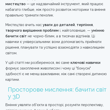
мистецтво
— це надзвичайний інструмент, який працює
набагато глибше, ніж просто розвиток моторики та вміння
правильно тримати пензлик.
Мистецтво вчить нас
уваги до деталей
,
терпіння
,
творчого вирішення проблем
і, найголовніше, —
умінню
бачити світ
не чорно-білим, а в тисячах відтінків. Ці
навички є універсальними: вони допомагають приймати
рішення, планувати та успішно взаємодіяти з навколишнім
світом.
У цій статті ми розберемося, які саме
ключові навички
формує захоплення живописом і чому ці "бонусні"
здібності є не менш важливими, ніж самі створені дитиною
картини.
Просторове мислення: бачити світ
у 3D
Вміння уявляти об'єкти в просторі, розуміти перспективу,