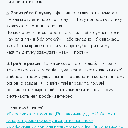
використаних слів.
5. Запитуйте її думку.
Ефективне спілкування вимагає
вміння міркувати про свої почуття. Тому попросіть дитину
зважувати щоденні рішення.
Це може бути щось просте на кшталт: «Як думаєш, коли
нам слід піти в бібліотеку?», - або складне: «Як вважаєш,
куди б нам краще поїхати у відпустку?». При цьому
навчіть дитину зважувати «за» і «проти».
6. Грайте разом.
Всі ми знаємо що діти люблять грати.
Ігри дозволяють їм соціалізуватися, а також виявляти свої
здібності, творчу уяву і вміння працювати в колективі. Тому
основне завдання - знайти такі вправи та ігри, які
розвивають комунікаційні навички дитини і при цьому
викликають непідробний інтерес.
Дізнатись більше?
«Як розвивати комунікаційні навчички у дітей? Основні
складові розвитку комунікаційних навичок»
«5 ефективних ігор для розвитку комунікаційних навичок у