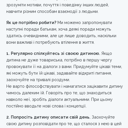
зрозуміти мотиви, почуття і поведінку інших людей,
навчити різним способам взаємодії з людьми.
Як це потрібно робити?
Ми можемо запропонувати
наступні поради батькам, хоча деякі поради можуть
здатись очевидними, але це лише доводить, наскільки
вони важливі і потребують втілення в життя.
1. Регулярно спілкуйтесь зі своєю дитиною.
Якщо
дитина не дуже товариська, потрібно в першу чергу
провокувати її на діалоги з вами. Придумуйте цікаві теми,
які можуть бути їй цікаві, задавайте відкриті питання,
заохочуйте на тривалі роздуми.
Не варто філософствувати і намагатися зацікавити дитину
чимось далеким їй. Говоріть про те, що знаходиться
навколо неї, зробіть діалоги актуальними. При цьому
постійно вводьте нові слова і концепції.
2. Попросіть дитину описати свій день.
Заохочуйте
свою дитину розповідати про те, що сталося з нею в цей