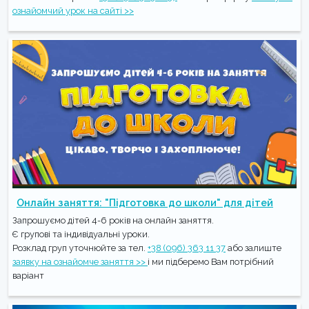
ознайомчий урок на сайті >>
Онлайн заняття: "Підготовка до школи" для дітей
Запрошуємо дітей 4-6 років на онлайн заняття.
Є групові та індивідуальні уроки.
Розклад груп уточнюйте за тел.
+38 (096) 363 11 37
або залиште
заявку на ознайомче заняття >>
і ми підберемо Вам потрібний
варіант