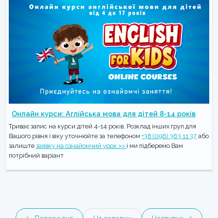
Онлайн курси: Аглійська мова для дітей 8-14 років
Триває запис на курси дітей 4-14 років. Розклад інших груп для
Вашого рівня і віку уточнюйте за телефоном
+38 (096) 363 11 37
або
залиште
заявку на ознайомчий урок >>
і ми підберемо Вам
потрібний варіант