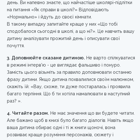
день. Ви напевно знаєте, що найчастіше школярі-підлітки
на питання «Як справи в школі?» Відповідають
«Нормально» і йдуть до своєї кімнати.
В такому випадку запитайте краще у них «Що тобі
сподобалося сьогодні в школі, а що ні?». Це навчить вашу
дитину аналізувати прожитий день і описувати свої
почуття.
3. Доповнюйте сказане дитиною.
Не варто спілкуватися
в режимі інтерв'ю - це виглядає фальшиво і понуро.
Замість цього візьміть за правило доповнювати останню
фразу дитини. Якщо дитина похвалилися своїм малюнком,
скажіть їй: «Вау, схоже, ти дуже постаралась і проявила
багато терпіння. Що б ти хотіла намалювати в наступний
раз? ».
4. Читайте разом.
Не має значення що ви будете читати.
Але бажано щоб в книзі було багато діалогів. Навіть якщо
ваша дитина обирає одні і ті ж книги щоночі, вона
розвиває краще розуміння персонажів, сюжету і