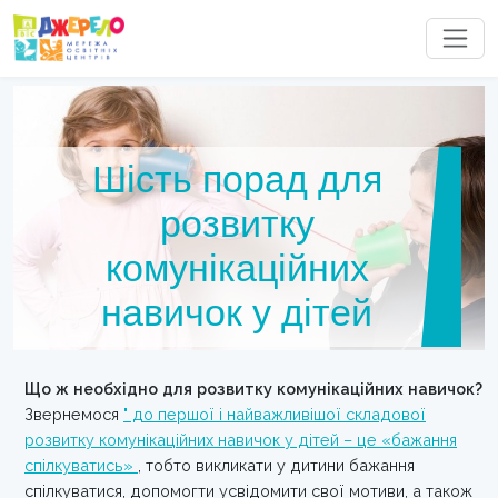
Шість порад для
розвитку
комунікаційних
навичок у дітей
Що ж необхідно для розвитку комунікаційних навичок?
Звернемося
" до першої і найважливішої складової
розвитку комунікаційних навичок у дітей – це «бажання
спілкуватись»
, тобто викликати у дитини бажання
спілкуватися, допомогти усвідомити свої мотиви, а також