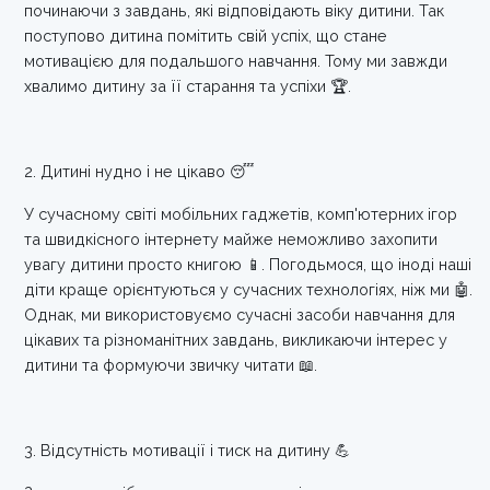
починаючи з завдань, які відповідають віку дитини. Так
поступово дитина помітить свій успіх, що стане
мотивацією для подальшого навчання. Тому ми завжди
хвалимо дитину за її старання та успіхи 🏆.
2. Дитині нудно і не цікаво 😴
У сучасному світі мобільних гаджетів, комп'ютерних ігор
та швидкісного інтернету майже неможливо захопити
увагу дитини просто книгою 📱. Погодьмося, що іноді наші
діти краще орієнтуються у сучасних технологіях, ніж ми 🤖.
Однак, ми використовуємо сучасні засоби навчання для
цікавих та різноманітних завдань, викликаючи інтерес у
дитини та формуючи звичку читати 📖.
3. Відсутність мотивації і тиск на дитину 💪