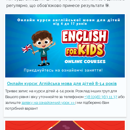
регулярно, що обов'язково принесе результати 🎯.
Онлайн курси: Аглійська мова для дітей 8-14 років
Триває запис на курси дітей 4-14 років. Розклад інших груп для
Вашого рівня і віку уточнюйте за телефоном
+38 (096) 363 11 37
або
залиште
заявку на ознайомчий урок >>
і ми підберемо Вам
потрібний варіант