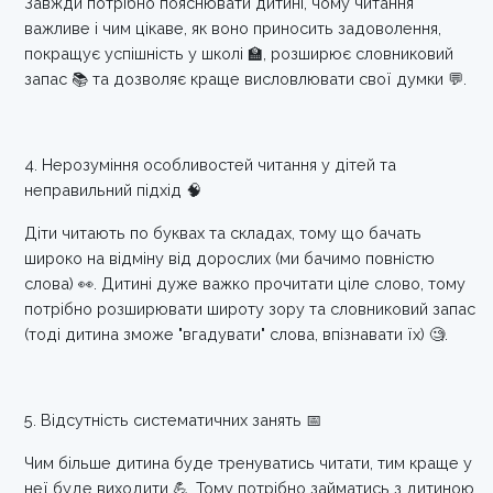
Завжди потрібно пояснювати дитині, чому читання
важливе і чим цікаве, як воно приносить задоволення,
покращує успішність у школі 🏫, розширює словниковий
запас 📚 та дозволяє краще висловлювати свої думки 💬.
4. Нерозуміння особливостей читання у дітей та
неправильний підхід 🧠
Діти читають по буквах та складах, тому що бачать
широко на відміну від дорослих (ми бачимо повністю
слова) 👀. Дитині дуже важко прочитати ціле слово, тому
потрібно розширювати широту зору та словниковий запас
(тоді дитина зможе "вгадувати" слова, впізнавати їх) 🧐.
5. Відсутність систематичних занять 📅
Чим більше дитина буде тренуватись читати, тим краще у
неї буде виходити 💪. Тому потрібно займатись з дитиною