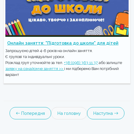
Онлайн заняття: "Підготовка до школи" для дітей
Запрошуємо дітей 4-6 років на онлайн заняття.
Є групові та індивідуальні уроки.
Розклад груп уточнюйте за тел.
+38 (096) 363 11 37
або залиште
заявку на ознайомче заняття >>
і ми підберемо Вам потрібний
варіант
Попередня
На головну
Наступна