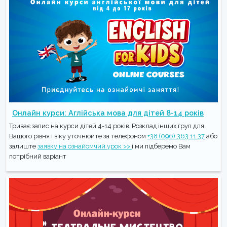
Онлайн курси: Аглійська мова для дітей 8-14 років
Триває запис на курси дітей 4-14 років. Розклад інших груп для
Вашого рівня і віку уточнюйте за телефоном
+38 (096) 363 11 37
або
залиште
заявку на ознайомчий урок >>
і ми підберемо Вам
потрібний варіант