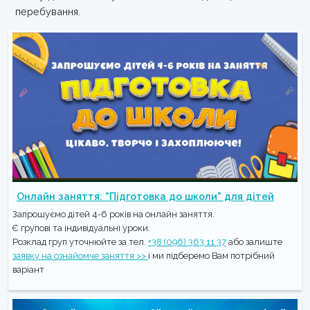
перебування.
Онлайн заняття: "Підготовка до школи" для дітей
Запрошуємо дітей 4-6 років на онлайн заняття.
Є групові та індивідуальні уроки.
Розклад груп уточнюйте за тел.
+38 (096) 363 11 37
або залиште
заявку на ознайомче заняття >>
і ми підберемо Вам потрібний
варіант