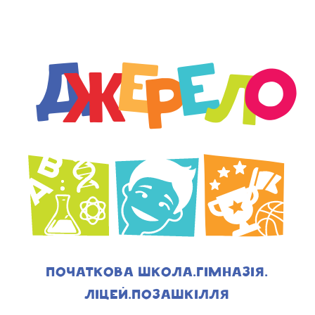
з 1997 року
Д
E
Е
О
Л
Ж
Р
Початкова школа.
Гімназія.
Ліцей.
Позашкілля