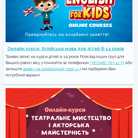
Онлайн курси: Аглійська мова для дітей 8-14 років
Триває запис на курси дітей 4-14 років. Розклад інших груп для
Вашого рівня і віку уточнюйте за телефоном
+38 (096) 363 11 37
або
залиште
заявку на ознайомчий урок >>
і ми підберемо Вам
потрібний варіант