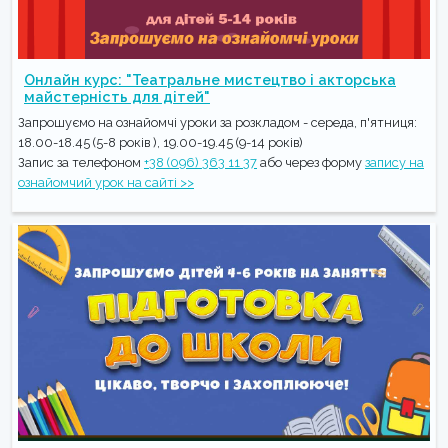
Онлайн курс: "Театральне мистецтво і акторська
майстерність для дітей"
Запрошуємо на ознайомчі уроки за розкладом - середа, п'ятниця:
18.00-18.45 (5-8 років ), 19.00-19.45 (9-14 років)
Запис за телефоном
+38 (096) 363 11 37
або через форму
запису на
ознайомчий урок на сайті >>