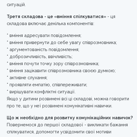
ситуацій.
Третя складова - це «вміння спілкуватися»
- ця
складова включає декілька компонентів:
* вміння адресувати повідомлення;
* вміння привернути до себе увагу співрозмовника;
* аргументованість повідомлення;
* доброзичливість, ввічливість;
* вміння почути точку зору співрозмовника;
* вміння зацікавити співрозмовника своєю думкою;
* активне слухання;
* проявляти емпатію, співпереживати;
* вирішувати конфліктні ситуації.
Якщо у дитини розвинені всі ці складові, можна говорити
про те, що у неї розвинені комунікативні навички.
Що ж необхідно для розвитку комунікаційних навичок?
Повернемося до першої складової - викликати бажання
спілкуватися, допомогти усвідомити свої мотиви