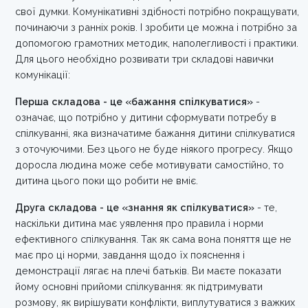
свої думки. Комунікативні здібності потрібно покращувати,
починаючи з ранніх років. І зробити це можна і потрібно за
допомогою грамотних методик, наполегливості і практики.
Для цього необхідно розвивати три складові навички
комунікації:
Перша складова - це «бажання спілкуватися»
-
означає, що потрібно у дитини сформувати потребу в
спілкуванні, яка визначатиме бажання дитини спілкуватися
з оточуючими. Без цього не буде ніякого прогресу. Якщо
доросла людина може себе мотивувати самостійно, то
дитина цього поки що робити не вміє.
Друга складова - це «знання як спілкуватися»
- те,
наскільки дитина має уявлення про правила і норми
ефективного спілкування. Так як сама вона поняття ще не
має про ці норми, завдання щодо їх пояснення і
демонстрації лягає на плечі батьків. Ви маєте показати
йому основні прийоми спілкування: як підтримувати
розмову, як вирішувати конфлікти, виплутуватися з важких