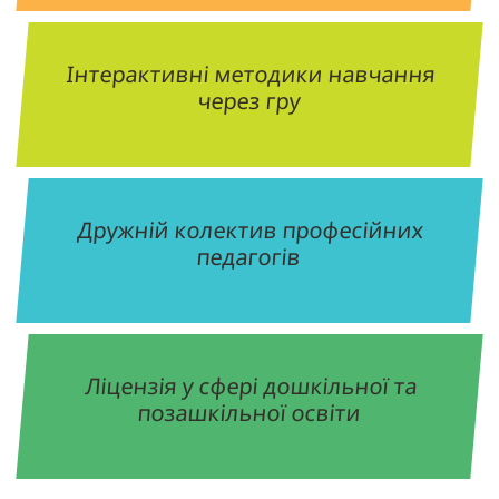
Інтерактивні методики навчання
через гру
Дружній колектив професійних
педагогів
Ліцензія у сфері дошкільної та
позашкільної освіти