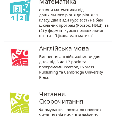
Математика
основи математики від
дошкільного рівня до рівня 11
класу. Два види курсів: (1) на базі
шкільних програм (Росток, НУШ), та
(2) у форматі курсів позашкільної
освіти - "Цікава математика"
Англійська мова
Вивчення англійської мови для
діток від 3 до 17 років за
програмами Pearson, Express
Publishing та Cambridge University
Press
Читання.
Скорочитання
Формування і розвиток навичок
читання (від вичення алфавіту і