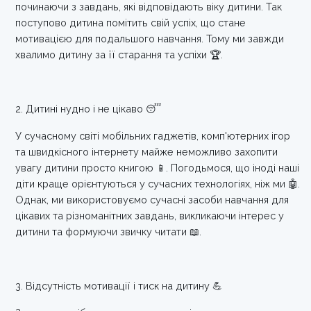
починаючи з завдань, які відповідають віку дитини. Так
поступово дитина помітить свій успіх, що стане
мотивацією для подальшого навчання. Тому ми завжди
хвалимо дитину за її старання та успіхи 🏆.
2. Дитині нудно і не цікаво 😴
У сучасному світі мобільних гаджетів, комп'ютерних ігор
та швидкісного інтернету майже неможливо захопити
увагу дитини просто книгою 📱. Погодьмося, що іноді наші
діти краще орієнтуються у сучасних технологіях, ніж ми 🤖.
Однак, ми використовуємо сучасні засоби навчання для
цікавих та різноманітних завдань, викликаючи інтерес у
дитини та формуючи звичку читати 📖.
3. Відсутність мотивації і тиск на дитину 💪