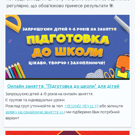
регулярно, що обов'язково принесе результати 🎯.
Онлайн заняття: "Підготовка до школи" для дітей
Запрошуємо дітей 4-6 років на онлайн заняття.
Є групові та індивідуальні уроки.
Розклад груп уточнюйте за тел.
+38 (096) 363 11 37
або залиште
заявку на ознайомче заняття >>
і ми підберемо Вам потрібний
варіант