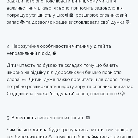
Завжди потрібно пояснювати дитині, чому читання
важливе і чим цікаве, як воно приносить задоволення,
покращує успішність у школі 🏫, розширює словниковий
запас 📚 та дозволяє краще висловлювати свої думки 💬.
4. Нерозуміння особливостей читання у дітей та
неправильний підхід 🧠
Діти читають по буквах та складах, тому що бачать
широко на відміну від дорослих (ми бачимо повністю
слова) 👀. Дитині дуже важко прочитати ціле слово, тому
потрібно розширювати широту зору та словниковий запас
(тоді дитина зможе "вгадувати" слова, впізнавати їх) 🧐.
5. Відсутність систематичних занять 📅
Чим більше дитина буде тренуватись читати, тим краще у
неї буде виходити 💪. Тому потрібно займатись з дитиною