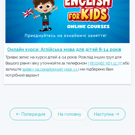
Онлайн курси: Аглійська мова для дітей 8-14 років
Триває запис на курси дітей 4-14 років. Розклад інших груп для
Вашого рівня і віку уточнюйте за телефоном
+38 (096) 363 11 37
або
залиште
заявку на ознайомчий урок >>
і ми підберемо Вам
потрібний варіант
Попередня
На головну
Наступна